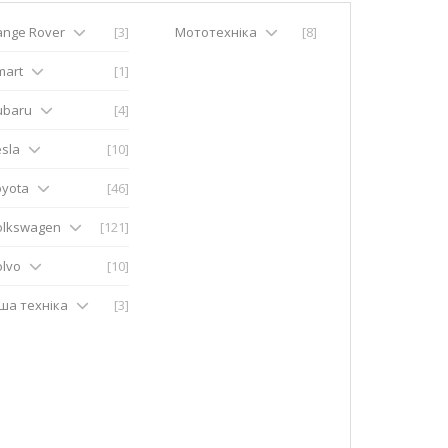
ange Rover
[3]
Мототехніка
[8]
mart
[1]
ubaru
[4]
sla
[10]
oyota
[46]
olkswagen
[121]
olvo
[10]
нша техніка
[3]