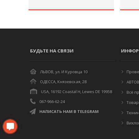
БУДЬТЕ НА СВЯЗИ
ИНФОР
ЛЬВОВ, ул. И Куровца 10
Провер
ОДЕССА, Князевская, 28
АВТОВ
USA, 16192 Coastal H, Lewes DE 19958
Всё пр
067-966-62-24
Товар
НАПИСАТЬ НАМ В TELEGRAM
Тюнин
Вихло