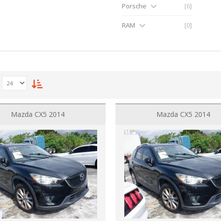
Porsche
[6]
RAM
[0]
Mazda CX5 2014
Mazda CX5 2014