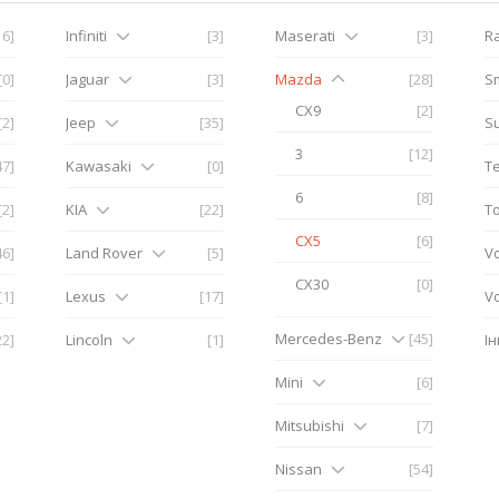
16]
Infiniti
[3]
Maserati
[3]
R
[0]
Jaguar
[3]
Mazda
[28]
S
CX9
[2]
[2]
Jeep
[35]
S
3
[12]
47]
Kawasaki
[0]
Te
6
[8]
[2]
KIA
[22]
T
CX5
[6]
46]
Land Rover
[5]
V
CX30
[0]
[1]
Lexus
[17]
V
Mercedes-Benz
[45]
22]
Lincoln
[1]
І
Mini
[6]
Mitsubishi
[7]
Nissan
[54]