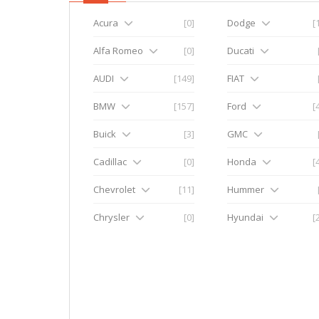
Acura
[0]
Dodge
[
Alfa Romeo
[0]
Ducati
AUDI
[149]
FIAT
BMW
[157]
Ford
[
Buick
[3]
GMC
Cadillac
[0]
Honda
[
Chevrolet
[11]
Hummer
Chrysler
[0]
Hyundai
[