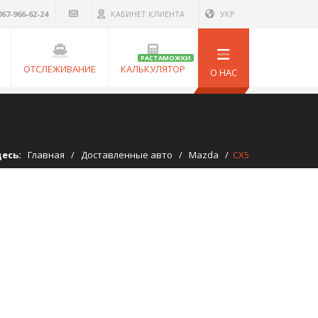
067-966-62-24
КАБИНЕТ КЛИЕНТА
УКР
РАСТАМОЖКИ
ОТСЛЕЖИВАНИЕ
КАЛЬКУЛЯТОР
О НАС
десь:
Главная
/
Доставленные авто
/
Mazda
/
CX5