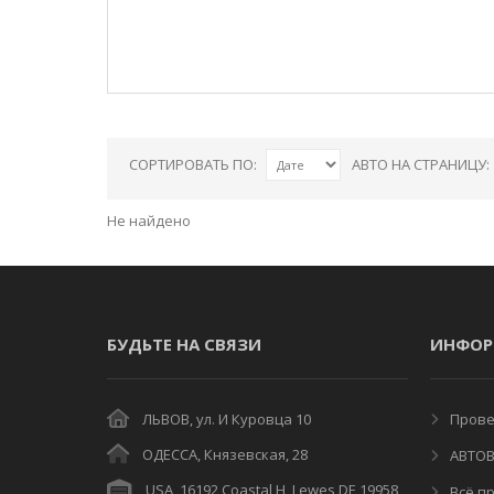
СОРТИРОВАТЬ ПО:
АВТО НА СТРАНИЦУ:
Не найдено
БУДЬТЕ НА СВЯЗИ
ИНФОР
ЛЬВОВ, ул. И Куровца 10
Провер
ОДЕССА, Князевская, 28
АВТОВ
USA, 16192 Coastal H, Lewes DE 19958
Всё пр