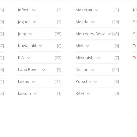
16]
Infiniti
[3]
Maserati
[3]
R
[0]
Jaguar
[3]
Mazda
[28]
S
[2]
Jeep
[35]
Mercedes-Benz
[45]
S
47]
Kawasaki
[0]
Mini
[6]
Te
[2]
KIA
[22]
Mitsubishi
[7]
T
46]
Land Rover
[5]
Nissan
[54]
[1]
Lexus
[17]
Porsche
[6]
22]
Lincoln
[1]
RAM
[0]