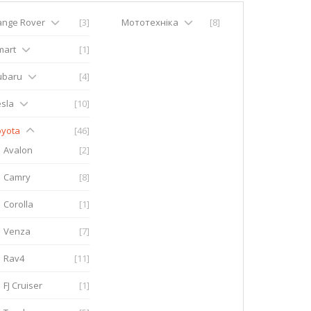
ange Rover
[3]
Мототехніка
[8]
mart
[1]
ubaru
[4]
sla
[10]
oyota
[46]
Avalon
[2]
Camry
[8]
Corolla
[1]
Venza
[7]
Rav4
[11]
FJ Cruiser
[1]