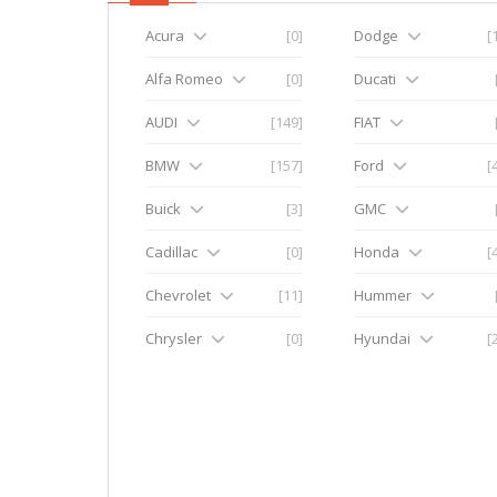
Acura
[0]
Dodge
[
Alfa Romeo
[0]
Ducati
AUDI
[149]
FIAT
BMW
[157]
Ford
[
Buick
[3]
GMC
Cadillac
[0]
Honda
[
Chevrolet
[11]
Hummer
Chrysler
[0]
Hyundai
[