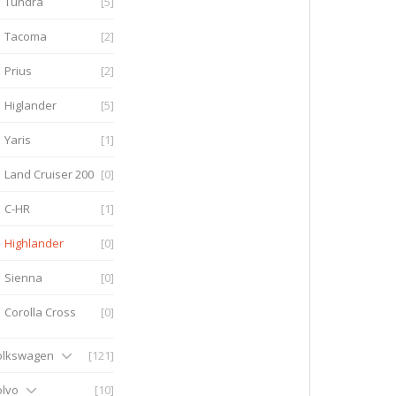
Tundra
[5]
Tacoma
[2]
Prius
[2]
Higlander
[5]
Yaris
[1]
Land Cruiser 200
[0]
С-HR
[1]
Highlander
[0]
Sienna
[0]
Corolla Cross
[0]
olkswagen
[121]
olvo
[10]