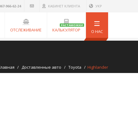
067-966-62-24
КАБИНЕТ КЛИЕНТА
УКР
РАСТАМОЖКИ
ОТСЛЕЖИВАНИЕ
КАЛЬКУЛЯТОР
О НАС
Главная
/
Доставленные авто
/
Toyota
/
Highlander