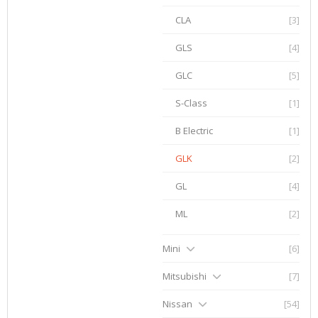
CLA
[3]
GLS
[4]
GLC
[5]
S-Class
[1]
B Electric
[1]
GLK
[2]
GL
[4]
ML
[2]
Mini
[6]
Mitsubishi
[7]
Nissan
[54]