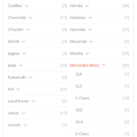
Cadillac
[0]
Honda
[46]
Chevrolet
[11]
Hummer
[1]
Chrysler
[0]
Hyundai
[22]
Infiniti
[3]
Maserati
[3]
Jaguar
[3]
Mazda
[28]
Jeep
[35]
Mercedes-Benz
[45]
SLK
[1]
Kawasaki
[0]
CLS
[1]
KIA
[22]
C-Class
[10]
Land Rover
[5]
GLE
[2]
Lexus
[17]
GLA
[2]
Lincoln
[1]
E-Class
[7]