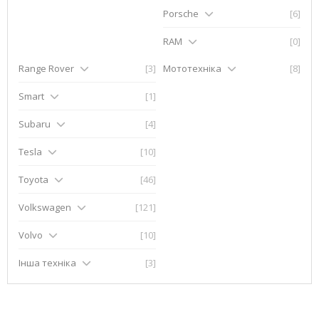
Porsche
[6]
RAM
[0]
Range Rover
[3]
Мототехніка
[8]
Smart
[1]
Subaru
[4]
Tesla
[10]
Toyota
[46]
Volkswagen
[121]
Volvo
[10]
Інша техніка
[3]