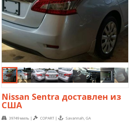
Nissan Sentra доставлен из
США
39749 миль
|
COPART
|
Savannah, GA