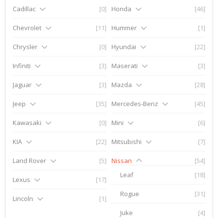
Cadillac
[0]
Honda
[46]
Chevrolet
[11]
Hummer
[1]
Chrysler
[0]
Hyundai
[22]
Infiniti
[3]
Maserati
[3]
Jaguar
[3]
Mazda
[28]
Jeep
[35]
Mercedes-Benz
[45]
Kawasaki
[0]
Mini
[6]
KIA
[22]
Mitsubishi
[7]
Land Rover
[5]
Nissan
[54]
Leaf
[18]
Lexus
[17]
Rogue
[31]
Lincoln
[1]
Juke
[4]