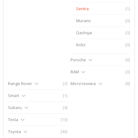
Sentra
[1]
Murano
[0]
Qashqai
[0]
Kicks
[0]
Porsche
[6]
RAM
[0]
Range Rover
[3]
Мототехніка
[8]
Smart
[1]
Subaru
[4]
Tesla
[10]
Toyota
[46]