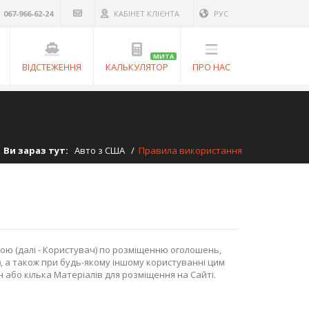
067-966-62-24
КАБІНЕТ КЛІЄНТА
РУС
МИТА
ВІДСТЕЖЕННЯ
КАЛЬКУЛЯТОР
ПРО НАС
Ви зараз тут:
Авто з США
/
Правила використання
собою (далі - Користувач) по розміщенню оголошень,
йт), а також при будь-якому іншому користуванні цим
 або кілька Матеріалів для розміщення на Сайті.