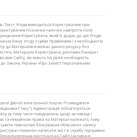
ів. Текст Угоди виводиться Користувачеві при
и Користувачем позначки-галочки навпроти поля
єднання Користувача, який їх додає, до цієї Угоди.
начає Вашу згоду з цими правилами і з необхідністю
упу до Матеріалів в межах даного ресурсу без
містять Матеріали Користувача, рекламні банери і
сами Сайту, які мають на увазі необхідність
 до Закону України «Про захист персональних
 своєї діючої електронної пошти. Розміщувати
доніма ("ніку"). Адміністрація зобов'язується
у (в тому числі повідомлень щодо активації /
айнові та немайнові права на Матеріал належать тому
 розуміти тимчасове блокування облікового запису
ористувач повинен написати лист в службу підтримки
ля відновлення реєстрації на Сайті (активації