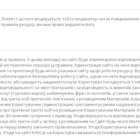
, блоги і т.д.) пост-модерується, тобто модератор читає повідомлення
правила ресурсу, він має право видалити його.
в ці правила. У цьому випадку на сайті буде оприлюднено відповідне
 систематично порушує ці правила. Адміністрація сайту не несе відп
ня та пропозиції будь-якого учасника сайту щодо роботи ресурсу. Ві
ся забезпечувати безперебійну роботу Сайту, однак не несе відповіда
ість або швидкість надання послуги. Користувач погоджується з тим,
відповідальності за зміст Матеріалів і за відповідність їх вимогам 
слуг (торгових марок), найменувань фірм і їх логотипів, а також за мо
від третіх осіб претензій, пов'язаних з розміщенням Матеріалів, Кори
м між Користувачем і Адміністрацією і регламентує умови надання Ко
 про претензії третіх осіб на розміщення Користувачем Матеріали. К
л. Всі можливі суперечки з приводу Угоди вирішуються відповідно до
рації або третіх осіб у зв'язку з розміщенням на Сайті будь-якого Ма
 на першу вимогу законного правовласника. Угода Користувача може 
у Угоди на сайті InfoCar.ua Користувач вважається поінформованим п