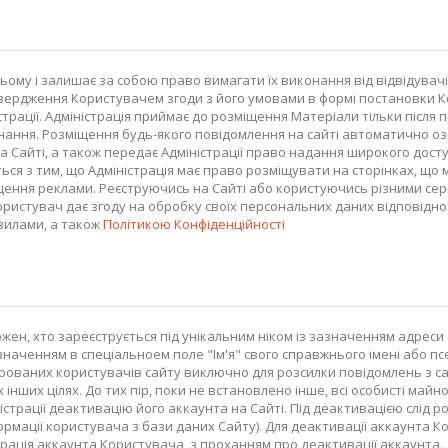
ьому і залишає за собою право вимагати їх виконання від відвідувач
підтвердження Користувачем згоди з його умовами в формі постановк
ації. Адміністрація приймає до розміщення Матеріали тільки після при
онання. Розміщення будь-якого повідомлення на сайті автоматично оз
а Сайті, а також передає Адміністрації право надання широкого дост
ся з тим, що Адміністрація має право розміщувати на сторінках, що 
ння реклами. Реєструючись на Сайті або користуючись різними серві
ристувач дає згоду на обробку своїх персональних даних відповідно
вилами, а також
Політикою Конфіденційності
жен, хто зареєструється під унікальним ніком із зазначенням адреси
значенням в спеціальноем поле "Ім'я" свого справжнього імені або псев
ваних користувачів сайту виключно для розсилки повідомлень з сайт
их інших цілях. До тих пір, поки не встановлено інше, всі особисті м
ністрації деактивацію його аккаунта на Сайті. Під деактивацією слід
рмації користувача з бази даних Сайту). Для деактивації аккаунта К
рація аккаунта Користувача, з проханням про деактивації аккаунта. Д