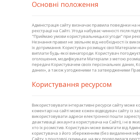
Основні положення
Адміністрація сайту визначає правила поведінки на н
реєстрації на Сайті. Угода набуває чинності після 
"Приймаю умови користувальницької угоди" при реєстр
Незнання правил не звільняє від необхідності їх вик
їх дотримання. Користувач розміщує свої Матеріали н
виплати будь-якої винагороди. Користувач погоджуєть
оголошення, модифікувати Матеріали з метою розміще
передачі Користувачем своїх персональних даних, Ко
даних», а також узгодженими та затвердженими Пра
Користування ресурсом
Використовувати інтерактивні ресурси сайту може ко
коментарі на сайті може кожен відвідувач сайту із за
використовувати адреси електронної пошти зареєстро
деактивації аккаунта користувача на Сайті), і ні в як
хто їх розмістив. Користувач може вимагати від Адмі
користувача з його збереженням (без видалення інфо
Сайту з поштової скриньки, на яку проводилася реєст