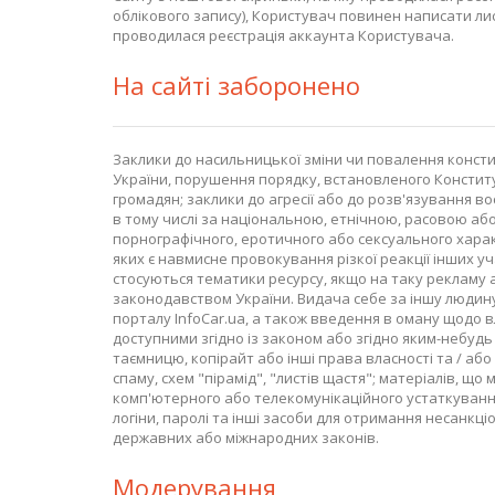
облікового запису), Користувач повинен написати ли
проводилася реєстрація аккаунта Користувача.
На сайті заборонено
Заклики до насильницької зміни чи повалення консти
України, порушення порядку, встановленого Конститу
громадян; заклики до агресії або до розв'язування во
в тому числі за національною, етнічною, расовою а
порнографічного, еротичного або сексуального харак
яких є навмисне провокування різкої реакції інших у
стосуються тематики ресурсу, якщо на таку рекламу аб
законодавством України. Видача себе за іншу людину а
порталу InfoCar.ua, а також введення в оману щодо в
доступними згідно із законом або згідно яким-небудь
таємницю, копірайт або інші права власності та / або
спаму, схем "пірамід", "листів щастя"; матеріалів, 
комп'ютерного або телекомунікаційного устаткування
логіни, паролі та інші засоби для отримання несанкц
державних або міжнародних законів.
Модерування