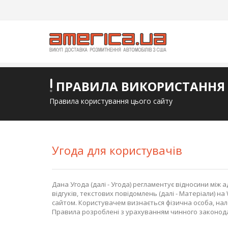
ПРАВИЛА ВИКОРИСТАННЯ
Правила користування цього сайту
Угода для користувачів
Дана Угода (далі - Угода) регламентує відносини між а
відгуків, текстових повідомлень (далі - Матеріали) на
сайтом. Користувачем визнається фізична особа, нал
Правила розроблені з урахуванням чинного законода