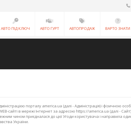
АВТО ПІД КЛЮЧ
АВТО ГУРТ
АВТОПРОДАЖ
ВАРТО ЗНАТИ
дміністрацією порталу america.ua (далі - Адміністрація) і фізичною о
 WEB-сайті в мережі Інтернет за адресою https://america.ua (далі - Са
ежним чином приєдналася до цієї Угоди користувача і направила один
вства України.