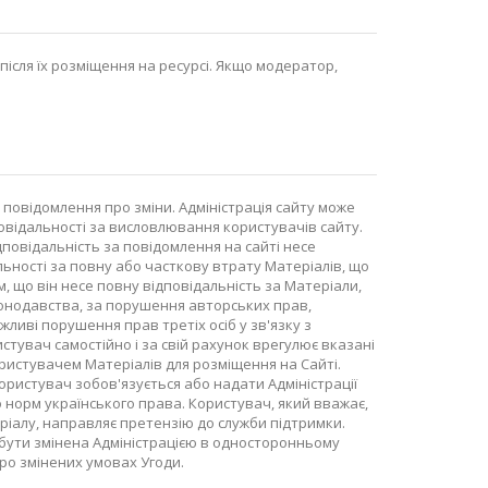
 після їх розміщення на ресурсі. Якщо модератор,
 повідомлення про зміни. Адміністрація сайту може
овідальності за висловлювання користувачів сайту.
дповідальність за повідомлення на сайті несе
льності за повну або часткову втрату Матеріалів, що
 що він несе повну відповідальність за Матеріали,
законодавства, за порушення авторських прав,
жливі порушення прав третіх осіб у зв'язку з
стувач самостійно і за свій рахунок врегулює вказані
ристувачем Матеріалів для розміщення на Сайті.
ористувач зобов'язується або надати Адміністрації
 норм українського права. Користувач, який вважає,
теріалу, направляє претензію до служби підтримки.
бути змінена Адміністрацією в односторонньому
ро змінених умовах Угоди.