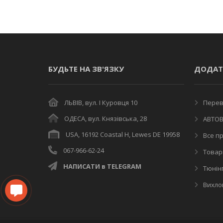
БУДЬТЕ НА ЗВ'ЯЗКУ
ДОДАТ
ЛЬВІВ, вул. І Куровця 10
Переві
ОДЕСА, вул. Князівська, 28
АВТОВ
USA, 16192 Coastal H, Lewes DE 19958
Все пр
067-966-62-24
Товар
НАПИСАТИ в TELEGRAM
Тюнінг
Вихлоп