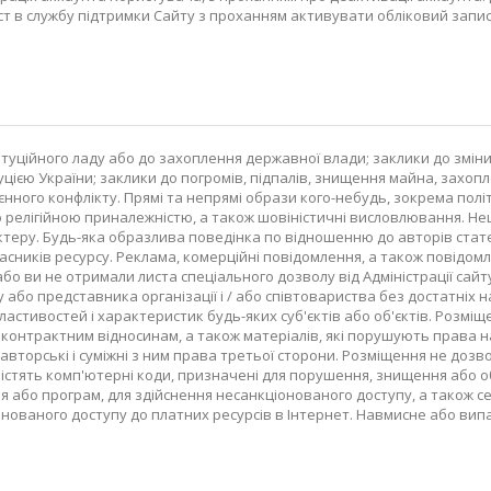
ст в службу підтримки Сайту з проханням активувати обліковий запис
туційного ладу або до захоплення державної влади; заклики до змі
цією України; заклики до погромів, підпалів, знищення майна, захоп
єнного конфлікту. Прямі та непрямі образи кого-небудь, зокрема політ
бо релігійною приналежністю, а також шовіністичні висловлювання. 
теру. Будь-яка образлива поведінка по відношенню до авторів статей
часників ресурсу. Реклама, комерційні повідомлення, а також повідом
о ви не отримали листа спеціального дозволу від Адміністрації сайту. 
бо представника організації і / або співтовариства без достатніх на т
ластивостей і характеристик будь-яких суб'єктів або об'єктів. Розміщ
 контрактним відносинам, а також матеріалів, які порушують права н
 авторські і суміжні з ним права третьої сторони. Розміщення не доз
що містять комп'ютерні коди, призначені для порушення, знищення або
 або програм, для здійснення несанкціонованого доступу, а також с
іонованого доступу до платних ресурсів в Інтернет. Навмисне або ви