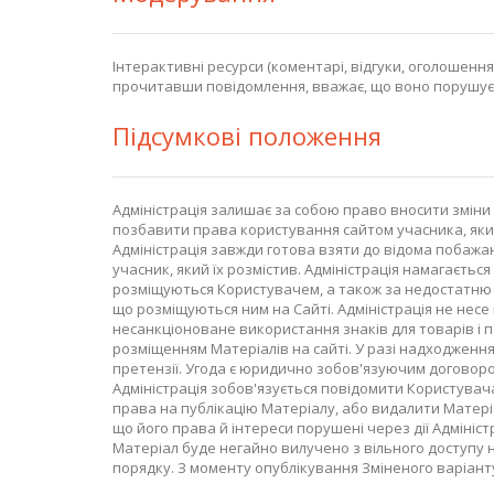
Інтерактивні ресурси (коментарі, відгуки, оголошення
прочитавши повідомлення, вважає, що воно порушує 
Підсумкові положення
Адміністрація залишає за собою право вносити зміни 
позбавити права користування сайтом учасника, який
Адміністрація завжди готова взяти до відома побажан
учасник, який їх розмістив. Адміністрація намагаєть
розміщуються Користувачем, а також за недостатню як
що розміщуються ним на Сайті. Адміністрація не несе 
несанкціоноване використання знаків для товарів і по
розміщенням Матеріалів на сайті. У разі надходження 
претензії. Угода є юридично зобов'язуючим договоро
Адміністрація зобов'язується повідомити Користувача
права на публікацію Матеріалу, або видалити Матеріа
що його права й інтереси порушені через дії Адмініст
Матеріал буде негайно вилучено з вільного доступу
порядку. З моменту опублікування Зміненого варіант