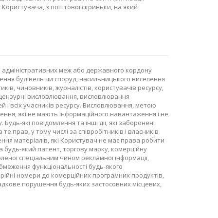
 Користувача, з поштової скриньки, на який
ни адміністративних меж або державного кордону
лення будівель чи споруд, насильницького виселення
иків, чиновників, журналістів, користувачів ресурсу,
Нецензурні висловлювання, висловлювання
 і всіх учасників ресурсу. Висловлювання, метою
лення, які не мають інформаційного навантаження і не
Будь-які повідомлення та інші дії, які заборонені
е прав, у тому числі за співробітників і власників
ення матеріалів, які Користувач не має права робити
а будь-який патент, торгову марку, комерційну
воленої спеціальним чином рекламної інформації,
 обмеження функціональності будь-якого
ерійні номери до комерційних програмних продуктів,
падкове порушення будь-яких застосовних місцевих,