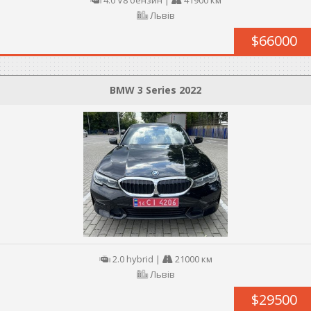
4.0 V8 бензин
|
41900 км
Львів
$66000
BMW 3 Series 2022
2.0 hybrid
|
21000 км
Львів
$29500