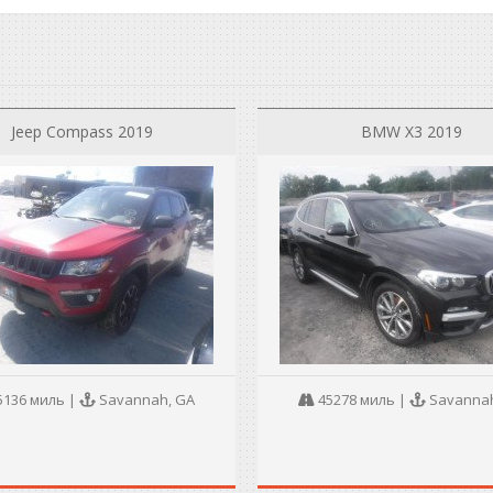
Jeep Compass 2019
BMW X3 2019
5136 миль
|
Savannah, GA
45278 миль
|
Savannah