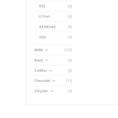
RS5
[0]
E-Tron
[3]
A4 Allroad
[0]
SQ5
[0]
BMW
[157]
Buick
[3]
Cadillac
[0]
Chevrolet
[11]
Chrysler
[0]