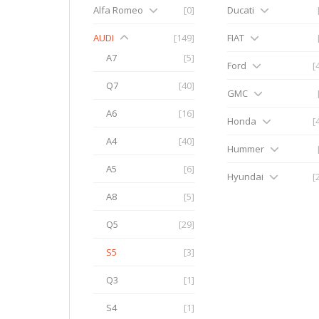
Alfa Romeo
[0]
Ducati
AUDI
[149]
FIAT
A7
[5]
Ford
[
Q7
[40]
GMC
A6
[16]
Honda
[
A4
[40]
Hummer
A5
[6]
Hyundai
[
A8
[5]
Q5
[29]
S5
[3]
Q3
[1]
S4
[1]