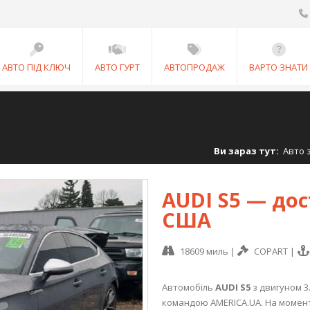
АВТО ПІД КЛЮЧ
АВТО ГУРТ
АВТОПРОДАЖ
ВАРТО ЗНАТИ
Ви зараз тут:
Авто 
AUDI S5 — до
США
18609 миль
|
COPART
|
Автомобіль
AUDI S5
з двигуном 3
командою AMERICA.UA. На момент 