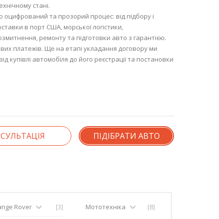
ехнічному стані.
 оцифрований та прозорий процес: від підбору і
оставки в порт США, морської логістики,
озмитнення, ремонту та підготовки авто з гарантією.
их платежів. Ще на етапі укладання договору ми
ід купівлі автомобіля до його реєстрації та постановки
СУЛЬТАЦІЯ
ПІДІБРАТИ АВТО
ange Rover
[3]
Мототехніка
[8]