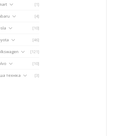
mart
[1]
ubaru
[4]
sla
[10]
oyota
[46]
olkswagen
[121]
olvo
[10]
нша техніка
[3]