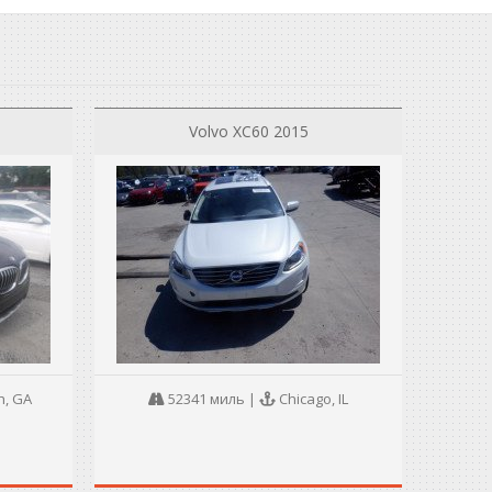
Volvo XC60 2015
, GA
52341 миль
|
Chicago, IL