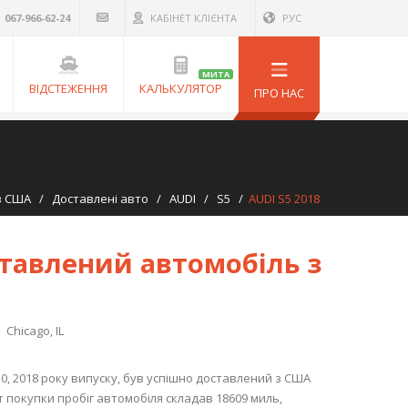
067-966-62-24
КАБІНЕТ КЛІЄНТА
РУС
МИТА
ВІДСТЕЖЕННЯ
КАЛЬКУЛЯТОР
ПРО НАС
з США
/
Доставлені авто
/
AUDI
/
S5
/
AUDI S5 2018
ставлений автомобіль з
Chicago, IL
.0, 2018 року випуску, був успішно доставлений з США
покупки пробіг автомобіля складав 18609 миль,