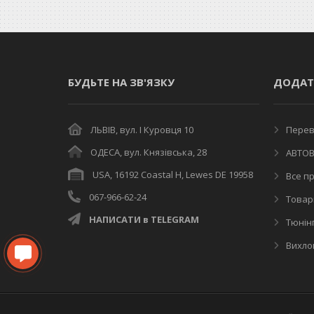
БУДЬТЕ НА ЗВ'ЯЗКУ
ДОДАТ
ЛЬВІВ, вул. І Куровця 10
Переві
ОДЕСА, вул. Князівська, 28
АВТОВ
USA, 16192 Coastal H, Lewes DE 19958
Все пр
067-966-62-24
Товар
НАПИСАТИ в TELEGRAM
Тюнінг
Вихлоп