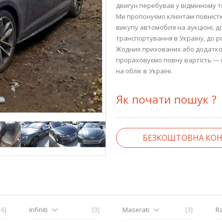
двигун перебував у відмінному т
Ми пропонуємо клієнтам повністю
викупу автомобіля на аукціоні, д
транспортування в Україну, до р
Жодних прихованих або додатков
прораховуємо повну вартість — в
на облік в Україні.
Як почати пошук ?
БЕЗКОШТОВНА КОН
16]
Infiniti
[3]
Maserati
[3]
R