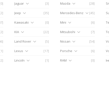
[0]
Jaguar
[3]
Mazda
[28]
S
[2]
Jeep
[35]
Mercedes-Benz
[45]
S
47]
Kawasaki
[0]
Mini
[6]
Te
[2]
KIA
[22]
Mitsubishi
[7]
T
46]
Land Rover
[5]
Nissan
[54]
V
[1]
Lexus
[17]
Porsche
[6]
V
22]
Lincoln
[1]
RAM
[0]
І