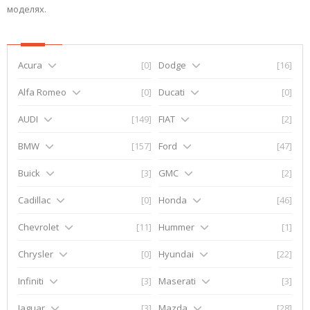
моделях.
Acura
[0]
Dodge
[16]
Alfa Romeo
[0]
Ducati
[0]
AUDI
[149]
FIAT
[2]
BMW
[157]
Ford
[47]
Buick
[3]
GMC
[2]
Cadillac
[0]
Honda
[46]
Chevrolet
[11]
Hummer
[1]
Chrysler
[0]
Hyundai
[22]
Infiniti
[3]
Maserati
[3]
Jaguar
[3]
Mazda
[28]