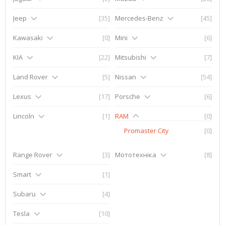
Jeep
[35]
Mercedes-Benz
[45]
Kawasaki
[0]
Mini
[6]
KIA
[22]
Mitsubishi
[7]
Land Rover
[5]
Nissan
[54]
Lexus
[17]
Porsche
[6]
Lincoln
[1]
RAM
[0]
Promaster City
[0]
Range Rover
[3]
Мототехніка
[8]
Smart
[1]
Subaru
[4]
Tesla
[10]