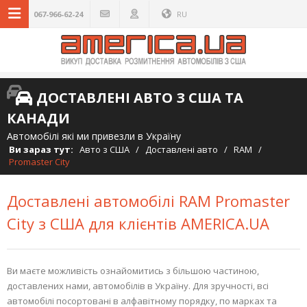
067-966-62-24
RU
ДОСТАВЛЕНІ АВТО З США ТА
КАНАДИ
Автомобілі які ми привезли в Україну
Ви зараз тут:
Авто з США
/
Доставлені авто
/
RAM
/
Promaster City
Доставлені автомобілі RAM Promaster
City з США для клієнтів AMERICA.UA
Ви маєте можливість ознайомитись з більшою частиною,
доставлених нами, автомобілів в Україну. Для зручності, всі
автомобілі посортовані в алфавітному порядку, по марках та