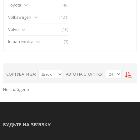
Toyota
[46]
Volkswagen
[121]
Volvo
[10]
Інша техніка
[3]
СОРТУВАТИ ЗА:
АВТО НА СТОРІНКУ:
Не знайдено
БУДЬТЕ НА ЗВ'ЯЗКУ