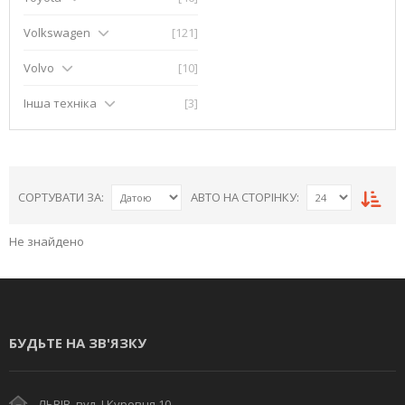
Volkswagen
[121]
Volvo
[10]
Інша техніка
[3]
СОРТУВАТИ ЗА:
АВТО НА СТОРІНКУ:
Не знайдено
БУДЬТЕ НА ЗВ'ЯЗКУ
ЛЬВІВ, вул. І Куровця 10