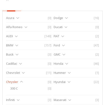
Acura
[0]
Dodge
[16]
Alfa Romeo
[0]
Ducati
[0]
AUDI
[149]
FIAT
[2]
BMW
[157]
Ford
[47]
Buick
[3]
GMC
[2]
Cadillac
[0]
Honda
[46]
Chevrolet
[11]
Hummer
[1]
Chrysler
[0]
Hyundai
[22]
300 C
[0]
Infiniti
[3]
Maserati
[3]