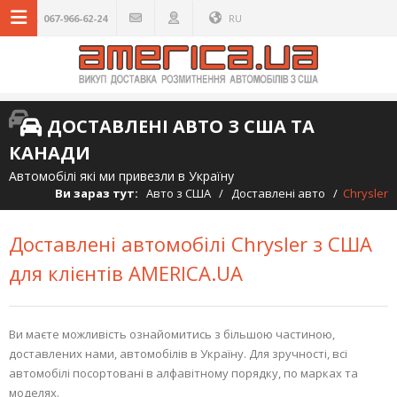
067-966-62-24
RU
ДОСТАВЛЕНІ АВТО З США ТА
КАНАДИ
Автомобілі які ми привезли в Україну
Ви зараз тут:
Авто з США
/
Доставлені авто
/
Chrysler
Доставлені автомобілі Chrysler з США
для клієнтів AMERICA.UA
Ви маєте можливість ознайомитись з більшою частиною,
доставлених нами, автомобілів в Україну. Для зручності, всі
автомобілі посортовані в алфавітному порядку, по марках та
моделях.