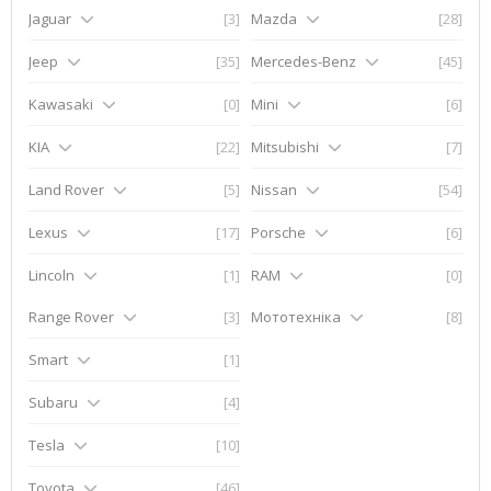
Jaguar
[3]
Mazda
[28]
Jeep
[35]
Mercedes-Benz
[45]
Kawasaki
[0]
Mini
[6]
KIA
[22]
Mitsubishi
[7]
Land Rover
[5]
Nissan
[54]
Lexus
[17]
Porsche
[6]
Lincoln
[1]
RAM
[0]
Range Rover
[3]
Мототехніка
[8]
Smart
[1]
Subaru
[4]
Tesla
[10]
Toyota
[46]