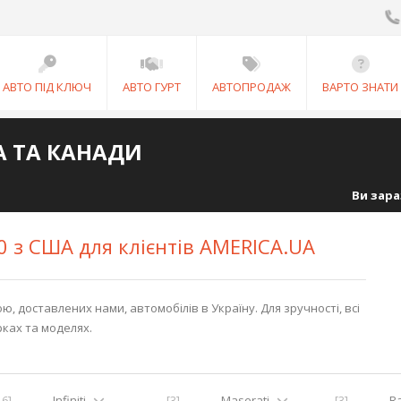
АВТО ПІД КЛЮЧ
АВТО ГУРТ
АВТОПРОДАЖ
ВАРТО ЗНАТИ
А ТА КАНАДИ
Ви зара
50 з США для клієнтів AMERICA.UA
 доставлених нами, автомобілів в Україну. Для зручності, всі
рках та моделях.
16]
Infiniti
[3]
Maserati
[3]
R