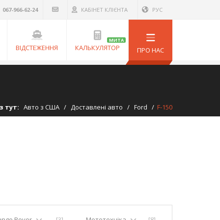
067-966-62-24
КАБІНЕТ КЛІЄНТА
РУС
МИТА
ВІДСТЕЖЕННЯ
КАЛЬКУЛЯТОР
ПРО НАС
з тут:
Авто з США
/
Доставлені авто
/
Ford
/
F-150
ange Rover
[3]
Мототехніка
[8]