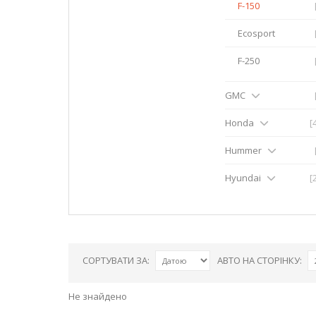
F-150
Ecosport
F-250
GMC
Honda
[
Hummer
Hyundai
[
СОРТУВАТИ ЗА:
АВТО НА СТОРІНКУ:
Не знайдено