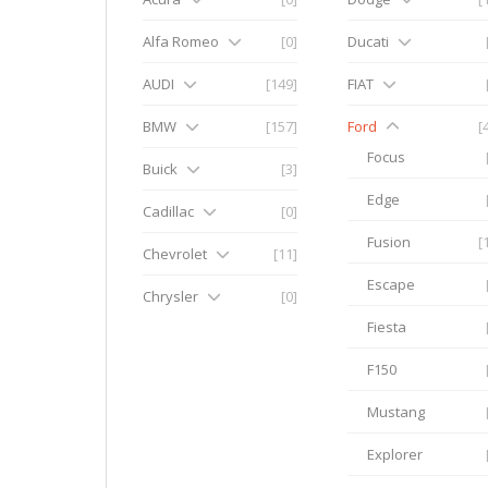
Alfa Romeo
[0]
Ducati
AUDI
[149]
FIAT
BMW
[157]
Ford
[
Focus
Buick
[3]
Edge
Cadillac
[0]
Fusion
[
Chevrolet
[11]
Escape
Chrysler
[0]
Fiesta
F150
Mustang
Explorer