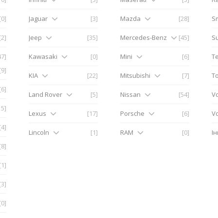
[0]
Jaguar
[3]
Mazda
[28]
S
[2]
Jeep
[35]
Mercedes-Benz
[45]
S
47]
Kawasaki
[0]
Mini
[6]
Te
[9]
KIA
[22]
Mitsubishi
[7]
T
[6]
Land Rover
[5]
Nissan
[54]
V
15]
Lexus
[17]
Porsche
[6]
V
[4]
Lincoln
[1]
RAM
[0]
І
[8]
[1]
[3]
[0]