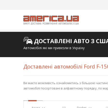
ДОСТАВЛЕНІ АВТО З СШ
Автомобілі які ми привезли в Україну
Доставлені автомобілі Ford F-1
Ви маєте можливість ознайомитись з більшою частиною,
автомобілі посортовані в алфавітному порядку, по ма
Acura
[0]
Dodge
[