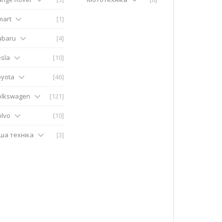
mart
[1]
ubaru
[4]
sla
[10]
oyota
[46]
olkswagen
[121]
olvo
[10]
нша техніка
[3]