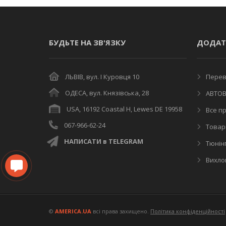
БУДЬТЕ НА ЗВ'ЯЗКУ
ДОДАТ
ЛЬВІВ, вул. І Куровця 10
Переві
ОДЕСА, вул. Князівська, 28
АВТОВ
USA, 16192 Coastal H, Lewes DE 19958
Все пр
067-966-62-24
Товар
НАПИСАТИ в TELEGRAM
Тюнінг
Вихлоп
©
AMERICA.UA
всі права захищено.
Політика конфіденційності