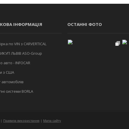
КОВА ІНФОРМАЦІЯ
ОСТАННІ ФОТО
рка по VIN з CARVERTICAL
ИКУП ЛЬВІВ ASO-Group
о авто - INFOCAR
и з США
 автомобілів
ні системи BORLA
|
Правила використання
|
Мапа сайту