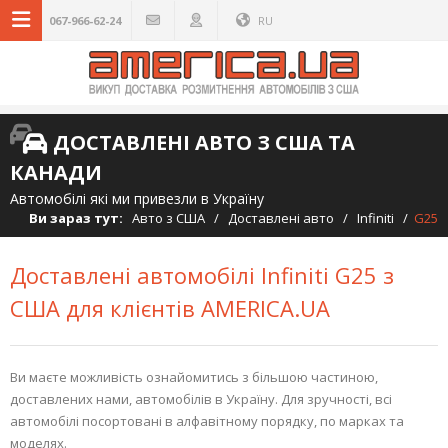
067-966-62-24
RU
ДОСТАВЛЕНІ АВТО З США ТА
КАНАДИ
Автомобілі які ми привезли в Україну
Ви зараз тут:
Авто з США
/
Доставлені авто
/
Infiniti
/
G25
Доставлені автомобілі Infiniti G25 з
США для клієнтів AMERICA.UA
Ви маєте можливість ознайомитись з більшою частиною,
доставлених нами, автомобілів в Україну. Для зручності, всі
автомобілі посортовані в алфавітному порядку, по марках та
моделях.