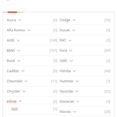
Acura
[0]
Dodge
[16]
Alfa Romeo
[0]
Ducati
[0]
AUDI
[149]
FIAT
[2]
BMW
[157]
Ford
[47]
Buick
[3]
GMC
[2]
Cadillac
[0]
Honda
[46]
Chevrolet
[11]
Hummer
[1]
Chrysler
[0]
Hyundai
[22]
Infiniti
[3]
Maserati
[3]
G25
[1]
Mazda
[28]