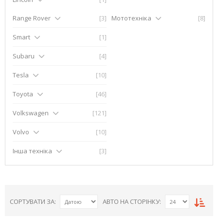
Range Rover
[3]
Мототехніка
[8]
Smart
[1]
Subaru
[4]
Tesla
[10]
Toyota
[46]
Volkswagen
[121]
Volvo
[10]
Інша техніка
[3]
СОРТУВАТИ ЗА:
АВТО НА СТОРІНКУ: