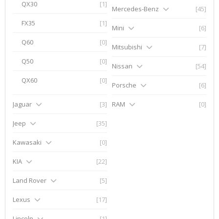
QX30
[1]
Mercedes-Benz
[45]
FX35
[1]
Mini
[6]
Q60
[0]
Mitsubishi
[7]
Q50
[0]
Nissan
[54]
QX60
[0]
Porsche
[6]
Jaguar
[3]
RAM
[0]
Jeep
[35]
Kawasaki
[0]
KIA
[22]
Land Rover
[5]
Lexus
[17]
Lincoln
[1]