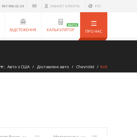
067-966-62-24
КАБІНЕТ КЛІЄНТА
РУС
МИТА
ВІДСТЕЖЕННЯ
КАЛЬКУЛЯТОР
ПРО НАС
ут:
Авто з США
/
Доставлені авто
/
Chevrolet
/
Bolt
ange Rover
[3]
Мототехніка
[8]