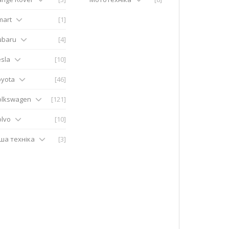
mart
[1]
ubaru
[4]
sla
[10]
oyota
[46]
olkswagen
[121]
olvo
[10]
нша техніка
[3]