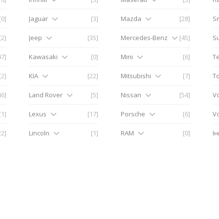
[0]
Jaguar
[3]
Mazda
[28]
S
[2]
Jeep
[35]
Mercedes-Benz
[45]
S
47]
Kawasaki
[0]
Mini
[6]
Te
[2]
KIA
[22]
Mitsubishi
[7]
T
46]
Land Rover
[5]
Nissan
[54]
V
[1]
Lexus
[17]
Porsche
[6]
V
22]
Lincoln
[1]
RAM
[0]
І