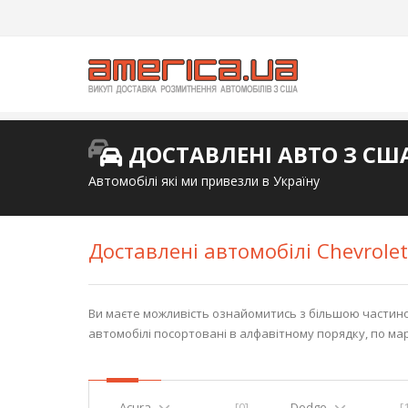
ДОСТАВЛЕНІ АВТО З СШ
Автомобілі які ми привезли в Україну
Доставлені автомобілі Chevrolet
Ви маєте можливість ознайомитись з більшою частиною,
автомобілі посортовані в алфавітному порядку, по ма
Acura
[0]
Dodge
[