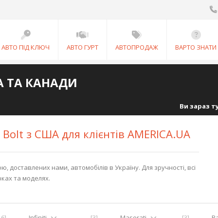
АВТО ПІД КЛЮЧ
АВТО ГУРТ
АВТОПРОДАЖ
ВАРТО ЗНАТИ
А ТА КАНАДИ
Ви зараз т
 Bolt з США для клієнтів AMERICA.UA
 доставлених нами, автомобілів в Україну. Для зручності, всі
рках та моделях.
16]
Infiniti
[3]
Maserati
[3]
R