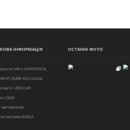
КОВА ІНФОРМАЦІЯ
ОСТАННІ ФОТО
рка по VIN з CARVERTICAL
ИКУП ЛЬВІВ ASO-Group
о авто - INFOCAR
и з США
 автомобілів
ні системи BORLA