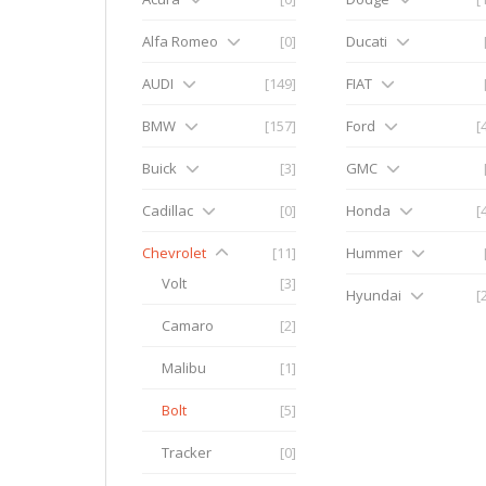
Alfa Romeo
[0]
Ducati
AUDI
[149]
FIAT
BMW
[157]
Ford
[
Buick
[3]
GMC
Cadillac
[0]
Honda
[
Chevrolet
[11]
Hummer
Volt
[3]
Hyundai
[
Camaro
[2]
Malibu
[1]
Bolt
[5]
Tracker
[0]