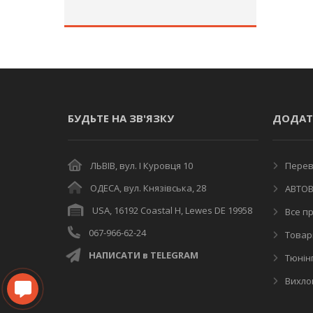
БУДЬТЕ НА ЗВ'ЯЗКУ
ДОДАТ
ЛЬВІВ, вул. І Куровця 10
Переві
ОДЕСА, вул. Князівська, 28
АВТОВ
USA, 16192 Coastal H, Lewes DE 19958
Все пр
067-966-62-24
Товар
НАПИСАТИ в TELEGRAM
Тюнінг
Вихлоп