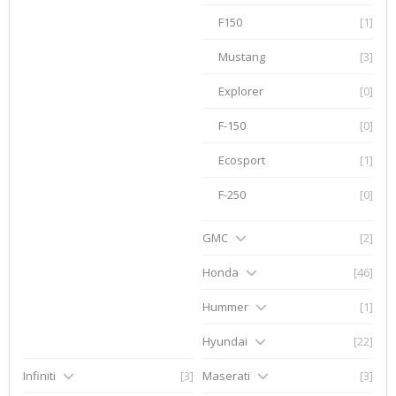
F150
[1]
Mustang
[3]
Explorer
[0]
F-150
[0]
Ecosport
[1]
F-250
[0]
GMC
[2]
Honda
[46]
Hummer
[1]
Hyundai
[22]
Infiniti
[3]
Maserati
[3]