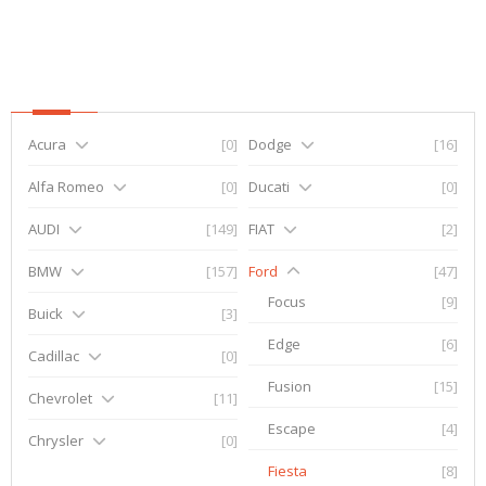
Acura
[0]
Dodge
[16]
Alfa Romeo
[0]
Ducati
[0]
AUDI
[149]
FIAT
[2]
BMW
[157]
Ford
[47]
Focus
[9]
Buick
[3]
Edge
[6]
Cadillac
[0]
Fusion
[15]
Chevrolet
[11]
Escape
[4]
Chrysler
[0]
Fiesta
[8]