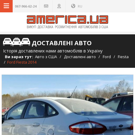
067-966-62-24
RU
ДОСТАВЛЕНІ АВТО
Історія доставлених нами автомобілів в Україну
Ви зараз тут:
Авто з США
/
Доставлені авто
/
Ford
/
Fiesta
/
Ford Fiesta 2014