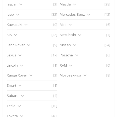
Jaguar
[3]
Mazda
[28]
Jeep
[35]
Mercedes-Benz
[45]
Kawasaki
[0]
Mini
[6]
KIA
[22]
Mitsubishi
[7]
Land Rover
[5]
Nissan
[54]
Lexus
[17]
Porsche
[6]
Lincoln
[1]
RAM
[0]
Range Rover
[3]
Мототехніка
[8]
Smart
[1]
Subaru
[4]
Tesla
[10]
Toyota
[46]