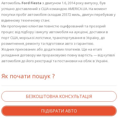
Автомобіль
Ford Fiesta
з двигуном 1.6, 2014 року випуску, був
успішно доставлений з США командою AMERICA.UA. На момент
покупки пробіг автомобіля складав 25572 миль, двигун перебував у
відмінному технічному стані.
Ми пропонуємо клієнтам повністю оцифрований та прозорий
процес: від підбору і викупу автомобіля на аукціоні, доставки в
порт США, морської логістики, транспортування в Україну, до
розмитнення, ремонту та підготовки авто з гарантією.
Жодних прихованих або додаткових платежів. Ще на етапі
укладання договору ми прораховуємо повну вартість — від купівлі
автомобіля до його реєстрації та постановки на облік в Україні.
Як почати пошук ?
БЕЗКОШТОВНА КОНСУЛЬТАЦІЯ
ПІДІБРАТИ АВТО