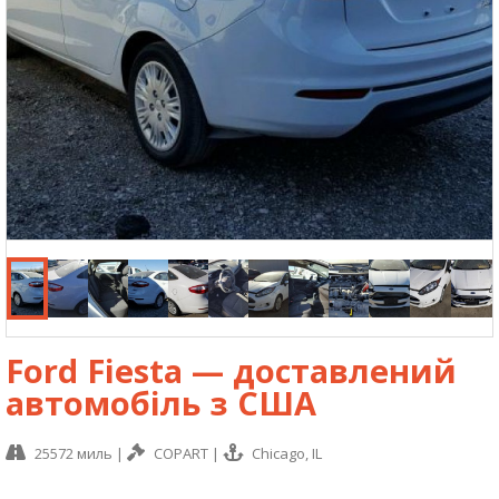
Ford Fiesta — доставлений
автомобіль з США
25572 миль
|
COPART
|
Chicago, IL