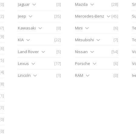
[0]
Jaguar
[3]
Mazda
[28]
S
[2]
Jeep
[35]
Mercedes-Benz
[45]
S
47]
Kawasaki
[0]
Mini
[6]
Te
[9]
KIA
[22]
Mitsubishi
[7]
T
[6]
Land Rover
[5]
Nissan
[54]
V
15]
Lexus
[17]
Porsche
[6]
V
[4]
Lincoln
[1]
RAM
[0]
І
[8]
[1]
[3]
[0]
[0]