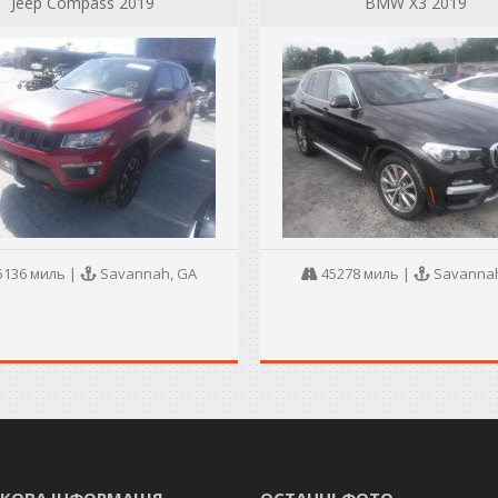
Jeep Compass 2019
BMW X3 2019
5136 миль
|
Savannah, GA
45278 миль
|
Savannah
КОВА ІНФОРМАЦІЯ
ОСТАННІ ФОТО