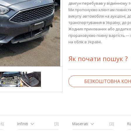
двигун перебував у відмінному т
Ми пропонуємо клієнтам повністю
викупу автомобіля на аукціоні, д
транспортування в Україну, до р
Жодних прихованих або додатков
прораховуємо повну вартість — в
на облік в Україні.
Як почати пошук ?
БЕЗКОШТОВНА КОН
16]
Infiniti
[3]
Maserati
[3]
R