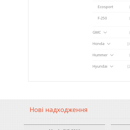
Ecosport
F-250
GMC
Honda
[
Hummer
Hyundai
[
Нові надходження