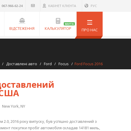
067-966-62-24
КАБІНЕТ КЛІЄНТА
РУС
МИТА
ВІДСТЕЖЕННЯ
КАЛЬКУЛЯТОР
ПРО НАС
/
Доставлені авто
/
Ford
/
Focus
/
Ford Focus 2016
 доставлений
 США
New York, NY
м 2.0, 2016 року випуску, був успішно доставлений з
мент покупки пробіг автомобіля складав 14181 миль,