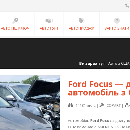
АВТО ПІД КЛЮЧ
АВТО ГУРТ
АВТОПРОДАЖ
ВАРТО ЗНАТИ
Ви зараз тут:
Авто з США
Ford Focus —
автомобіль з
14181 миль
|
COPART
|
Автомобіль
Ford Focus
з двигуно
США командою AMERICA.UA. На мо