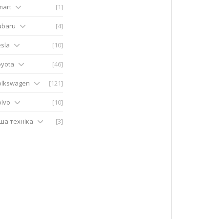
mart
[1]
ubaru
[4]
sla
[10]
oyota
[46]
olkswagen
[121]
olvo
[10]
нша техніка
[3]