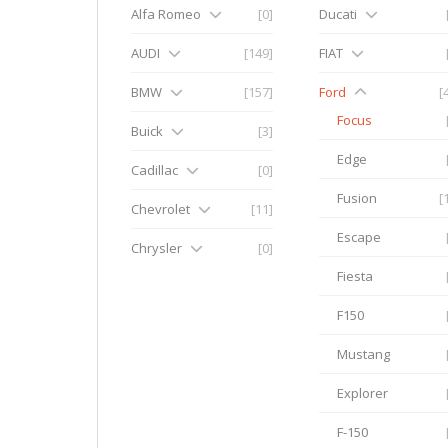
Alfa Romeo
[0]
Ducati
AUDI
[149]
FIAT
BMW
[157]
Ford
[
Focus
Buick
[3]
Edge
Cadillac
[0]
Fusion
[
Chevrolet
[11]
Escape
Chrysler
[0]
Fiesta
F150
Mustang
Explorer
F-150