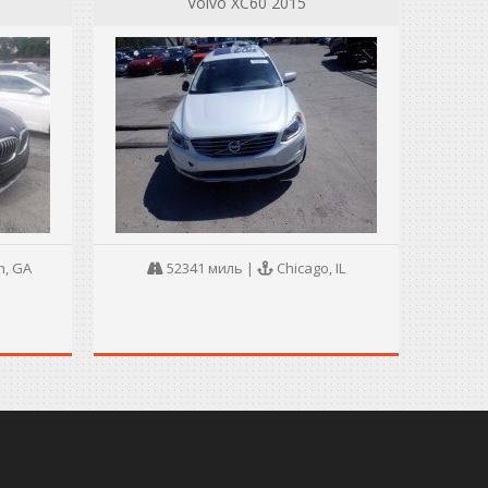
Volvo XC60 2015
, GA
52341 миль
|
Chicago, IL