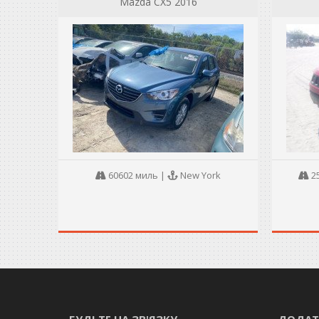
Mazda CX5 2016
60602 миль
|
New York
2
БУДЬТЕ НА ЗВ'ЯЗКУ
ДОДАТ