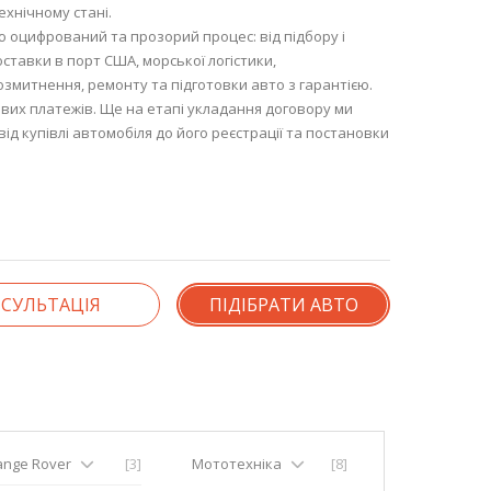
ехнічному стані.
 оцифрований та прозорий процес: від підбору і
оставки в порт США, морської логістики,
озмитнення, ремонту та підготовки авто з гарантією.
их платежів. Ще на етапі укладання договору ми
ід купівлі автомобіля до його реєстрації та постановки
СУЛЬТАЦІЯ
ПІДІБРАТИ АВТО
ange Rover
[3]
Мототехніка
[8]